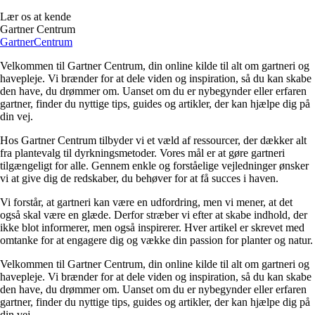
Lær os at kende
Gartner Centrum
Gartner
Centrum
Velkommen til Gartner Centrum, din online kilde til alt om gartneri og
havepleje. Vi brænder for at dele viden og inspiration, så du kan skabe
den have, du drømmer om. Uanset om du er nybegynder eller erfaren
gartner, finder du nyttige tips, guides og artikler, der kan hjælpe dig på
din vej.
Hos Gartner Centrum tilbyder vi et væld af ressourcer, der dækker alt
fra plantevalg til dyrkningsmetoder. Vores mål er at gøre gartneri
tilgængeligt for alle. Gennem enkle og forståelige vejledninger ønsker
vi at give dig de redskaber, du behøver for at få succes i haven.
Vi forstår, at gartneri kan være en udfordring, men vi mener, at det
også skal være en glæde. Derfor stræber vi efter at skabe indhold, der
ikke blot informerer, men også inspirerer. Hver artikel er skrevet med
omtanke for at engagere dig og vække din passion for planter og natur.
Velkommen til Gartner Centrum, din online kilde til alt om gartneri og
havepleje. Vi brænder for at dele viden og inspiration, så du kan skabe
den have, du drømmer om. Uanset om du er nybegynder eller erfaren
gartner, finder du nyttige tips, guides og artikler, der kan hjælpe dig på
din vej.