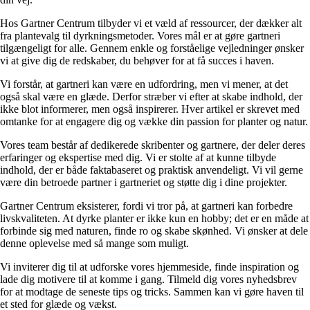
Hos Gartner Centrum tilbyder vi et væld af ressourcer, der dækker alt
fra plantevalg til dyrkningsmetoder. Vores mål er at gøre gartneri
tilgængeligt for alle. Gennem enkle og forståelige vejledninger ønsker
vi at give dig de redskaber, du behøver for at få succes i haven.
Vi forstår, at gartneri kan være en udfordring, men vi mener, at det
også skal være en glæde. Derfor stræber vi efter at skabe indhold, der
ikke blot informerer, men også inspirerer. Hver artikel er skrevet med
omtanke for at engagere dig og vække din passion for planter og natur.
Vores team består af dedikerede skribenter og gartnere, der deler deres
erfaringer og ekspertise med dig. Vi er stolte af at kunne tilbyde
indhold, der er både faktabaseret og praktisk anvendeligt. Vi vil gerne
være din betroede partner i gartneriet og støtte dig i dine projekter.
Gartner Centrum eksisterer, fordi vi tror på, at gartneri kan forbedre
livskvaliteten. At dyrke planter er ikke kun en hobby; det er en måde at
forbinde sig med naturen, finde ro og skabe skønhed. Vi ønsker at dele
denne oplevelse med så mange som muligt.
Vi inviterer dig til at udforske vores hjemmeside, finde inspiration og
lade dig motivere til at komme i gang. Tilmeld dig vores nyhedsbrev
for at modtage de seneste tips og tricks. Sammen kan vi gøre haven til
et sted for glæde og vækst.