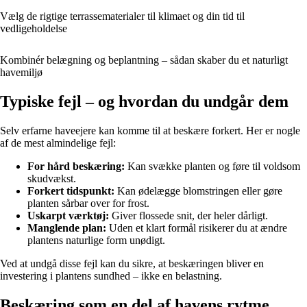
Vælg de rigtige terrassematerialer til klimaet og din tid til
vedligeholdelse
Kombinér belægning og beplantning – sådan skaber du et naturligt
havemiljø
Typiske fejl – og hvordan du undgår dem
Selv erfarne haveejere kan komme til at beskære forkert. Her er nogle
af de mest almindelige fejl:
For hård beskæring:
Kan svække planten og føre til voldsom
skudvækst.
Forkert tidspunkt:
Kan ødelægge blomstringen eller gøre
planten sårbar over for frost.
Uskarpt værktøj:
Giver flossede snit, der heler dårligt.
Manglende plan:
Uden et klart formål risikerer du at ændre
plantens naturlige form unødigt.
Ved at undgå disse fejl kan du sikre, at beskæringen bliver en
investering i plantens sundhed – ikke en belastning.
Beskæring som en del af havens rytme