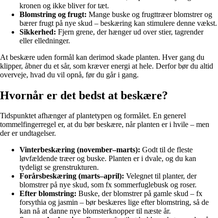
kronen og ikke bliver for tæt.
Blomstring og frugt:
Mange buske og frugttræer blomstrer og
bærer frugt på nye skud – beskæring kan stimulere denne vækst.
Sikkerhed:
Fjern grene, der hænger ud over stier, tagrender
eller elledninger.
At beskære uden formål kan derimod skade planten. Hver gang du
klipper, åbner du et sår, som kræver energi at hele. Derfor bør du altid
overveje, hvad du vil opnå, før du går i gang.
Hvornår er det bedst at beskære?
Tidspunktet afhænger af plantetypen og formålet. En generel
tommelfingerregel er, at du bør beskære, når planten er i hvile – men
der er undtagelser.
Vinterbeskæring (november–marts):
Godt til de fleste
løvfældende træer og buske. Planten er i dvale, og du kan
tydeligt se grenstrukturen.
Forårsbeskæring (marts–april):
Velegnet til planter, der
blomstrer på nye skud, som fx sommerfuglebusk og roser.
Efter blomstring:
Buske, der blomstrer på gamle skud – fx
forsythia og jasmin – bør beskæres lige efter blomstring, så de
kan nå at danne nye blomsterknopper til næste år.