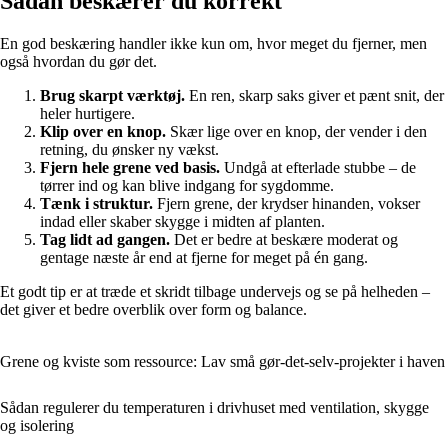
Sådan beskærer du korrekt
En god beskæring handler ikke kun om, hvor meget du fjerner, men
også hvordan du gør det.
Brug skarpt værktøj.
En ren, skarp saks giver et pænt snit, der
heler hurtigere.
Klip over en knop.
Skær lige over en knop, der vender i den
retning, du ønsker ny vækst.
Fjern hele grene ved basis.
Undgå at efterlade stubbe – de
tørrer ind og kan blive indgang for sygdomme.
Tænk i struktur.
Fjern grene, der krydser hinanden, vokser
indad eller skaber skygge i midten af planten.
Tag lidt ad gangen.
Det er bedre at beskære moderat og
gentage næste år end at fjerne for meget på én gang.
Et godt tip er at træde et skridt tilbage undervejs og se på helheden –
det giver et bedre overblik over form og balance.
Grene og kviste som ressource: Lav små gør-det-selv-projekter i haven
Sådan regulerer du temperaturen i drivhuset med ventilation, skygge
og isolering