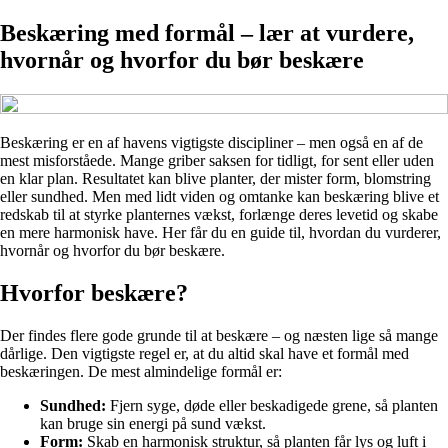
Beskæring med formål – lær at vurdere,
hvornår og hvorfor du bør beskære
Beskæring er en af havens vigtigste discipliner – men også en af de
mest misforståede. Mange griber saksen for tidligt, for sent eller uden
en klar plan. Resultatet kan blive planter, der mister form, blomstring
eller sundhed. Men med lidt viden og omtanke kan beskæring blive et
redskab til at styrke planternes vækst, forlænge deres levetid og skabe
en mere harmonisk have. Her får du en guide til, hvordan du vurderer,
hvornår og hvorfor du bør beskære.
Hvorfor beskære?
Der findes flere gode grunde til at beskære – og næsten lige så mange
dårlige. Den vigtigste regel er, at du altid skal have et formål med
beskæringen. De mest almindelige formål er:
Sundhed:
Fjern syge, døde eller beskadigede grene, så planten
kan bruge sin energi på sund vækst.
Form:
Skab en harmonisk struktur, så planten får lys og luft i