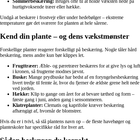
Sommerbeskæring:
Bruges ofte til at holde væksten nede på
hurtigtvoksende træer eller hække.
Undgå at beskære i frostvejr eller under hedebølger – ekstreme
temperaturer gør det sværere for planten at hele sårene.
Kend din plante – og dens vækstmønster
Forskellige planter reagerer forskelligt på beskæring. Nogle tåler hård
beskæring, mens andre kun bør klippes let.
Frugttræer:
Æble- og pæretræer beskæres for at give lys og luft
i kronen, så frugterne modnes jævnt.
Buske:
Mange prydbuske har bedst af en foryngelsesbeskæring
hvert tredje til femte år, hvor du fjerner de ældste grene helt nede
ved jorden.
Hække:
Klip to gange om året for at bevare tæthed og form –
første gang i juni, anden gang i sensommeren.
Klatreplanter:
Clematis og kaprifolie kræver beskæring
afhængigt af, hvornår de blomstrer.
Hvis du er i tvivl, så slå plantens navn op – de fleste havebøger og
planteskoler har specifikke råd for hver art.