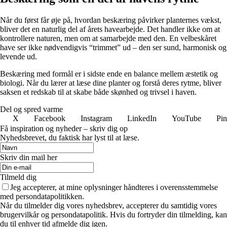
Når du først får øje på, hvordan beskæring påvirker planternes vækst,
bliver det en naturlig del af årets havearbejde. Det handler ikke om at
kontrollere naturen, men om at samarbejde med den. En velbeskåret
have ser ikke nødvendigvis “trimmet” ud – den ser sund, harmonisk og
levende ud.
Beskæring med formål er i sidste ende en balance mellem æstetik og
biologi. Når du lærer at læse dine planter og forstå deres rytme, bliver
saksen et redskab til at skabe både skønhed og trivsel i haven.
Del og spred varme
X
Facebook
Instagram
LinkedIn
YouTube
Pin
Få inspiration og nyheder – skriv dig op
Nyhedsbrevet, du faktisk har lyst til at læse.
Skriv din mail her
Tilmeld dig
Jeg accepterer, at mine oplysninger håndteres i overensstemmelse
med persondatapolitikken.
Når du tilmelder dig vores nyhedsbrev, accepterer du samtidig vores
brugervilkår og persondatapolitik. Hvis du fortryder din tilmelding, kan
du til enhver tid afmelde dig igen.