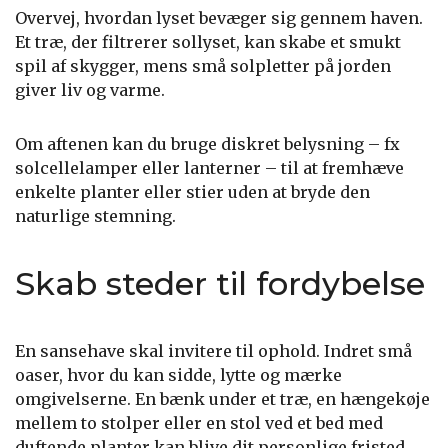
Overvej, hvordan lyset bevæger sig gennem haven.
Et træ, der filtrerer sollyset, kan skabe et smukt
spil af skygger, mens små solpletter på jorden
giver liv og varme.
Om aftenen kan du bruge diskret belysning – fx
solcellelamper eller lanterner – til at fremhæve
enkelte planter eller stier uden at bryde den
naturlige stemning.
Skab steder til fordybelse
En sansehave skal invitere til ophold. Indret små
oaser, hvor du kan sidde, lytte og mærke
omgivelserne. En bænk under et træ, en hængekøje
mellem to stolper eller en stol ved et bed med
duftende planter kan blive dit personlige fristed.